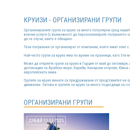
КРУИЗИ - ОРГАНИЗИРАНИ ГРУПИ
Организираните групи за круиз са много популярни сред нашите
всички услуги (с възможност да персонализирате пътуването си
да се случи, както е обещано.
Тези пътувания се организират от компании, които имат опит с 
Най-често групи за круиз има по време на празници, като 3ти 
Може да откриете групи за круиз в Гърция от май до октомври,
дестинации са Арабско море, Кариби, Канарски острови, Южна 
европейската зима.
Групите за круиз винаги са придружавани от представител на 
движение. Затова и групите за круиз са много подходящи за гос
ОРГАНИЗИРАНИ ГРУПИ
ДУБАЙ 11.11.2025