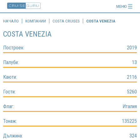
МЕНЮ
ТЪРСИ КРУИЗ
НАЧАЛО
КОМПАНИИ
COSTA CRUISES
COSTA VENEZIA
COSTA VENEZIA
ДЕСТИНАЦИИ
Построен:
2019
КОМПАНИИ
Палуби:
ГРУПИ
13
МЛАДОЖЕНЦИ
Каюти:
2116
ПОДАРЪЧНИ ВАУЧЕРИ
Гости:
5260
БЛОГ
Флаг:
Италия
ОРГАНИЗИРАНИ ГРУПИ
Тонаж:
135225
ЗА НАС — CRUISE GURU
Дължина:
324