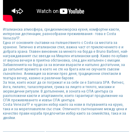
Италианска атмосфера, средиземноморска кухня, комфортни каюти,
интересни дестинации, разнообразни преживявания - това е Costa
Venezia💛.
Една от основните съставки на пътешествието с Costa са местата за
хранене. Типично в италиански стил, важна част от приключението е и
добрата храна. Главен виновник за менюто на борда е Bruno Barbieri, най-
награждаваният със звезди на Мишлен италиански шеф. Какво по-хубаво
от вкусна вечеря в приятна обстановка, след ден изпълнен с емоции.
Забавленията на борда са за всички възрасти и напълно достатъчни, за
да запълнят времето в което не сте на брега или не скучаете съвсем
съзнателно. Анимация за всички през деня, традиционни спектакли в
театъра вечер, казино и различни барове.
За тези, които искат да се погрижат и за себе си е Samsara SPA. Фитнес,
йога, пилатес, таласотерапия, грижа за лицето и тялото, масажи и
аюрведични ритуали. В допълнение, в зоната на СПА центъра са
разположени каюти и апартаменти, които гарантират продължение на
СПА преживяването и извън СПА центъра.
Costa Venezia💛 е чудесен избор както за нови в пътуванията на круиз,
така и за мореплаватели със стаж. Отличното съотношение между цена и
качество прави кораба предпочитан избор както за семейства, така и за
двойки.