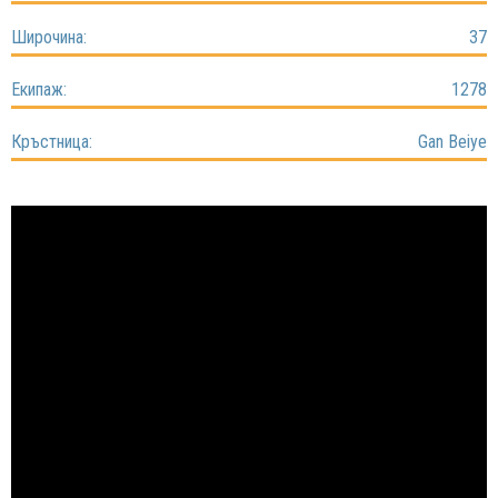
НЮЗЛЕТЪР
Широчина:
37
Екипаж:
1278
Кръстница:
Gan Beiye